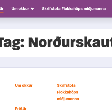
tir
Um okkur
Skrifstofa Flokkahóps miðjumanna
Toggle Dropdown
Tag:
Norðurskau
Um okkur
Skrifstofa
Flokkahóps
miðjumanna
Fréttir