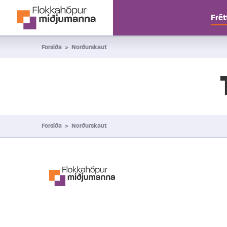
Frét
Fara í efni
Forsíða
>
Norðurskaut
Forsíða
>
Norðurskaut