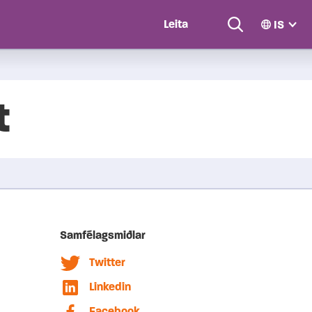
IS
Search
t
Samfélagsmiðlar
Twitter
Linkedin
Facebook