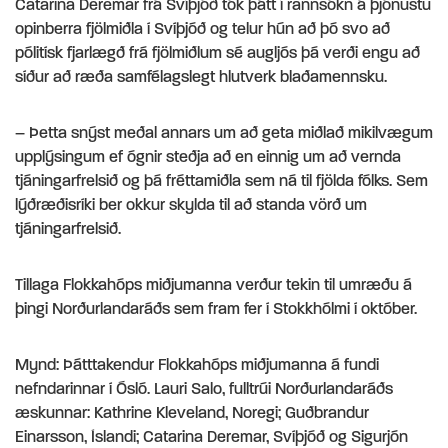
Catarina Deremar frá Svíþjóð tók þátt í rannsókn á þjónustu
opinberra fjölmiðla í Svíþjóð og telur hún að þó svo að
pólitísk fjarlægð frá fjölmiðlum sé augljós þá verði engu að
síður að ræða samfélagslegt hlutverk blaðamennsku.
– Þetta snýst meðal annars um að geta miðlað mikilvægum
upplýsingum ef ógnir steðja að en einnig um að vernda
tjáningarfrelsið og þá fréttamiðla sem ná til fjölda fólks. Sem
lýðræðisríki ber okkur skylda til að standa vörð um
tjáningarfrelsið.
Tillaga Flokkahóps miðjumanna verður tekin til umræðu á
þingi Norðurlandaráðs sem fram fer í Stokkhólmi í október.
Mynd: Þátttakendur Flokkahóps miðjumanna á fundi
nefndarinnar í Ósló. Lauri Salo, fulltrúi Norðurlandaráðs
æskunnar: Kathrine Kleveland, Noregi; Guðbrandur
Einarsson, Íslandi; Catarina Deremar, Svíþjóð og Sigurjón