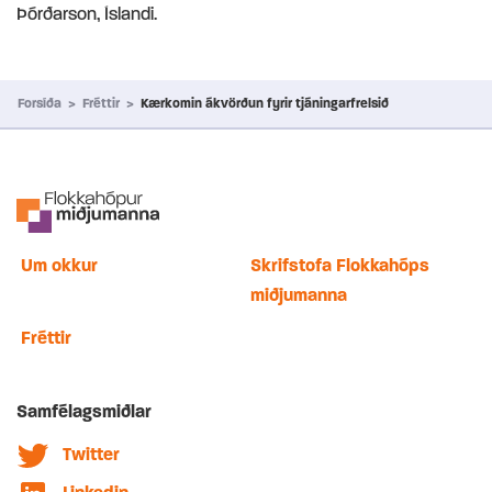
Þórðarson, Íslandi.
Forsíða
>
Fréttir
>
Kærkomin ákvörðun fyrir tjáningarfrelsið
Um okkur
Skrifstofa Flokkahóps
miðjumanna
Fréttir
Samfélagsmiðlar
Twitter