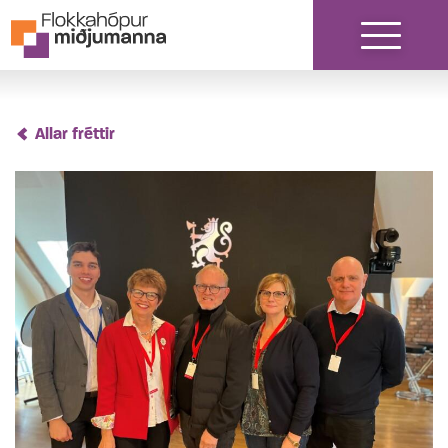
Fara í efni
Allar fréttir