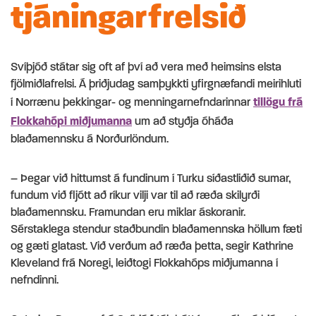
tjáningarfrelsið
Svíþjóð státar sig oft af því að vera með heimsins elsta
fjölmiðlafrelsi. Á þriðjudag samþykkti yfirgnæfandi meirihluti
í Norrænu þekkingar- og menningarnefndarinnar
tillögu frá
Flokkahópi miðjumanna
um að styðja óháða
blaðamennsku á Norðurlöndum.
– Þegar við hittumst á fundinum í Turku síðastliðið sumar,
fundum við fljótt að ríkur vilji var til að ræða skilyrði
blaðamennsku. Framundan eru miklar áskoranir.
Sérstaklega stendur staðbundin blaðamennska höllum fæti
og gæti glatast. Við verðum að ræða þetta, segir Kathrine
Kleveland frá Noregi, leiðtogi Flokkahóps miðjumanna í
nefndinni.