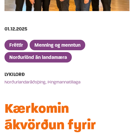
Birt
01.12.2025
Greinaflokkar
Fréttir
Menning og menntun
Norðurlönd án landamæra
LYKILORÐ
,
Norðurlandaráðsþing
Þingmannatillaga
Kærkomin
ákvörðun fyrir