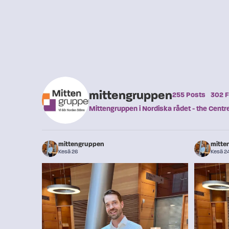
mittengruppen
255 Posts
302 F
Mittengruppen i Nordiska rådet - the Centre 
mittengruppen
mitte
Kesä 26
Kesä 2
...
🚑 ⛑️ Pohjoismainen siviilivalmiuden yhteistyö
⛑️ Efterf