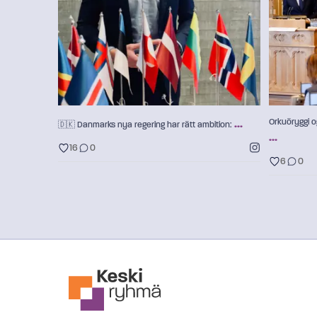
16
0
...
Orkuöryggi o
🇩🇰 Danmarks nya regering har rätt ambition:
...
16
0
6
0