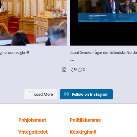
6
0
6
0
g norræn seigla ⛑️
Jouni Ovaska frågar den isländska Norde
...
6
0
Load More
Follow on Instagram
Pohjoismaat
Politiikkamme
Yhteystiedot
Keskiryhmä