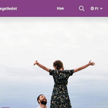
eystiedot
FI
ropdown
Search