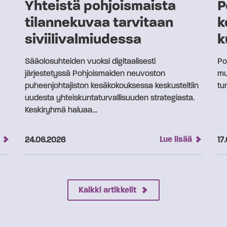
Yhteistä pohjoismaista
P
tilannekuvaa tarvitaan
k
siviilivalmiudessa
k
Sääolosuhteiden vuoksi digitaalisesti
Po
järjestetyssä Pohjoismaiden neuvoston
mu
puheenjohtajiston kesäkokouksessa keskusteltiin
tu
uudesta yhteiskuntaturvallisuuden strategiasta.
Keskiryhmä haluaa…
Julkaistu:
Lue lisää
Jul
24.06.2026
17
Kaikki artikkelit