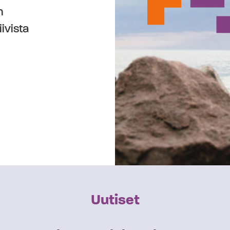
n
ivista
Uutiset