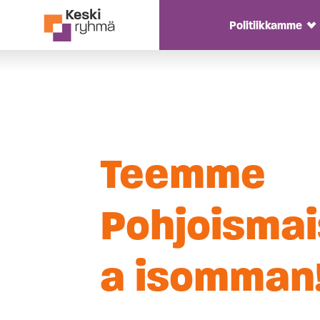
Politiikkamme
T
Siirry sisältöön
Teemme
Pohjoismai
a isomman