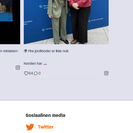
64
0
n‑ministern
🌍 Fire jordkloder er ikke nok
...
Norden har
64
0
Sosiaalinen media
Twitter