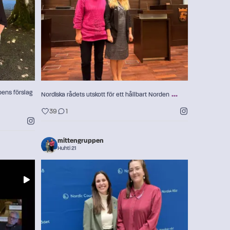
39
1
ens förslag
...
Nordiska rådets utskott för ett hållbart Norden
39
1
mittengruppen
Huhti 21
🌍 Fire jordkloder er ikke nok
...
‑ministern
...
Norden har