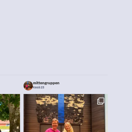
mittengruppen
Kesä 23
gruppens
...
Nordiska rådets utskott för ett hållbart Norden