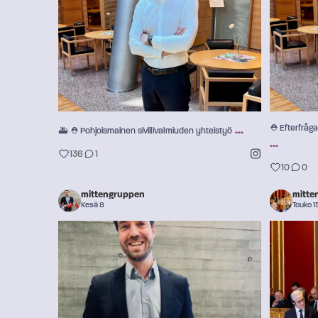
136
1
...
⛑️ Efterfråg
🚑 ⛑️ Pohjoismainen siviilivalmiuden yhteistyö
...
136
1
10
0
mittengruppen
mitte
Kesä 8
Touko 1
...
🇩🇰 Danmarks nya regering har rätt ambition: