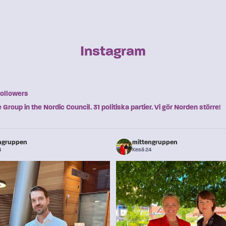
Instagram
ollowers
Group in the Nordic Council. 31 politiska partier. Vi gör Norden större!
ngruppen
mittengruppen
4
Kesä 24
Öka ungas mediekunnighet - Mitten
...
rågar en gemensam nordisk lägesbild inom
...
förslag