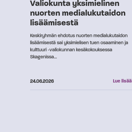
Valiokunta yksimielinen
nuorten medialukutaidon
lisäämisestä
Keskiryhmän ehdotus nuorten medialukutaidon
lisäämisestä sai yksimielisen tuen osaaminen ja
kulttuuri -valiokunnan kesäkokouksessa
Skagenissa…
Julkaistu:
Lue lisää
24.06.2026