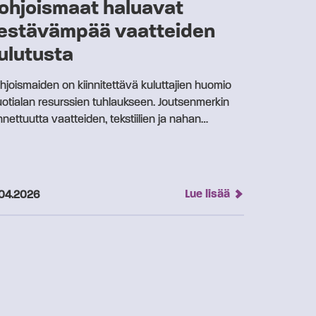
ohjoismaat haluavat
estävämpää vaatteiden
ulutusta
hjoismaiden on kiinnitettävä kuluttajien huomio
otialan resurssien tuhlaukseen. Joutsenmerkin
nnettuutta vaatteiden, tekstiilien ja nahan…
kaistu:
Lue lisää
.04.2026