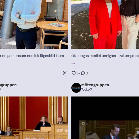
10
0
57
0
ar en gemensam nordisk lägesbild inom
Öka ungas mediekunnighet - Mittengrupp
...
57
0
ngruppen
mittengruppen
5
Touko 7
Orkuöryggi og norræn seigla ⛑️
Jouni Ovaska frågar den isländska Norden
...