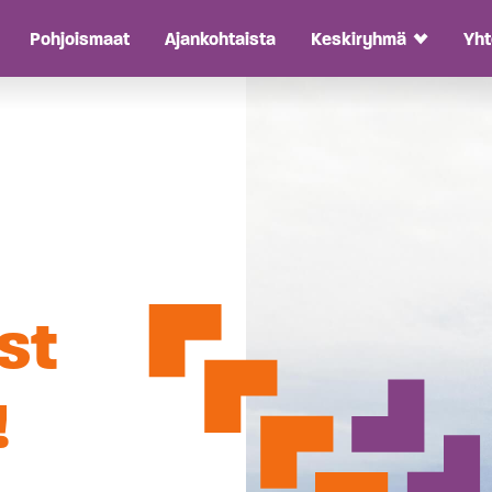
Pohjoismaat
Ajankohtaista
Keskiryhmä
Yht
oggle Dropdown
Toggle D
st
!