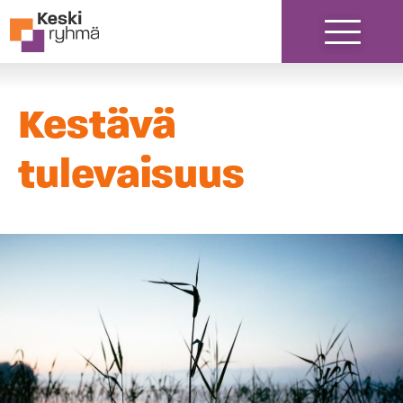
Siirry sisältöön
Kestävä
tulevaisuus