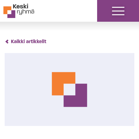
Siirry sisältöön
Kaikki artikkelit