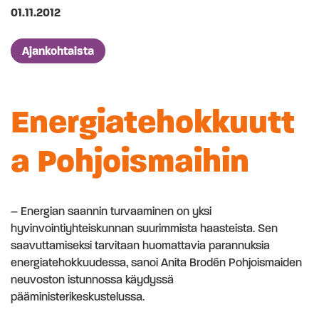
Julkaistu
01.11.2012
Artikkelien kategoriat
Ajankohtaista
Energiatehokkuutt
a Pohjoismaihin
– Energian saannin turvaaminen on yksi
hyvinvointiyhteiskunnan suurimmista haasteista. Sen
saavuttamiseksi tarvitaan huomattavia parannuksia
energiatehokkuudessa, sanoi Anita Brodén Pohjoismaiden
neuvoston istunnossa käydyssä
pääministerikeskustelussa.