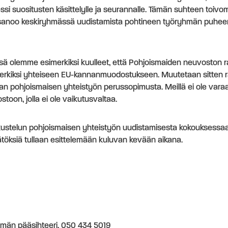
si suositusten käsittelylle ja seurannalle. Tämän suhteen toivo
sanoo keskiryhmässä uudistamista pohtineen työryhmän puhee
 olemme esimerkiksi kuulleet, että Pohjoismaiden neuvoston r
imerkiksi yhteiseen EU-kannanmuodostukseen. Muutetaan sitten ra
an pohjoismaisen yhteistyön perussopimusta. Meillä ei ole varaa
oon, jolla ei ole vaikutusvaltaa.
kustelun pohjoismaisen yhteistyön uudistamisesta kokouksessaa
töksiä tullaan esittelemään kuluvan kevään aikana.
yhmän pääsihteeri, 050 434 5019