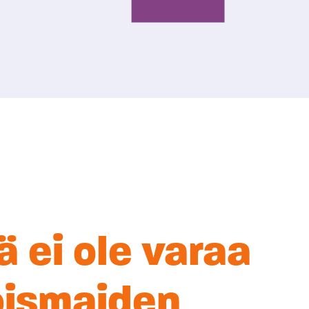
at
ä ei ole varaa
oismaiden