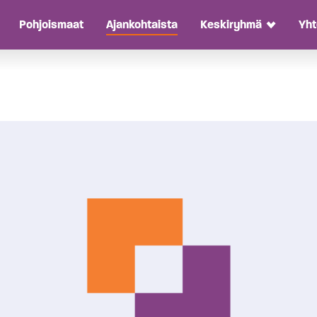
Pohjoismaat
Ajankohtaista
Keskiryhmä
Yht
oggle Dropdown
Toggle D