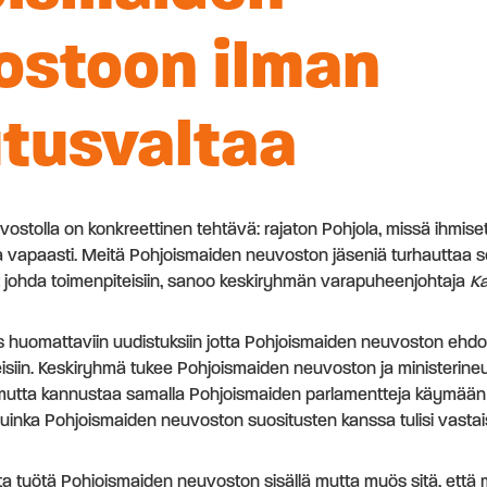
ostoon ilman
utusvaltaa
stolla on konkreettinen tehtävä: rajaton Pohjola, missä ihmiset, 
ua vapaasti. Meitä Pohjoismaiden neuvoston jäseniä turhauttaa se
johda toimenpiteisiin, sanoo keskiryhmän varapuheenjohtaja
Ka
 huomattaviin uudistuksiin jotta Pohjoismaiden neuvoston ehdot
teisiin. Keskiryhmä tukee Pohjoismaiden neuvoston ja ministerine
mutta kannustaa samalla Pohjoismaiden parlamentteja käymään 
 kuinka Pohjoismaiden neuvoston suositusten kanssa tulisi vasta
ta työtä Pohjoismaiden neuvoston sisällä mutta myös sitä, että m