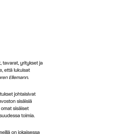
tavarat, yritykset ja
, että lukuisat
ren Ellemann
.
ukset johtaisivat
uvoston sisäisiä
omat sisäiset
isuudessa toimia.
eillä on jokaisessa