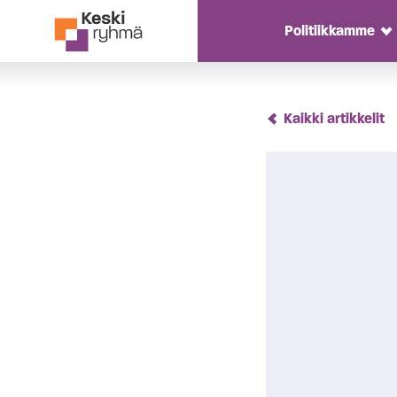
Politiikkamme
T
Siirry sisältöön
Kaikki artikkelit