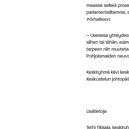
maassa selkeä proses
parlamenteiltamme, 
Þórhallsson
.
– Useassa yhteydessä
siihen tai tähän, es
tarpeen niin muuteta
Pohjoismaiden neuvost
Keskiryhmä kävi kes
Keskustelun johtopää
Lisätietoja
Terhi Tikkala, keskir