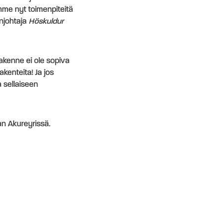
mme nyt toimenpiteitä
njohtaja
Höskuldur
akenne ei ole sopiva
kenteita! Ja jos
 sellaiseen
n Akureyrissä.