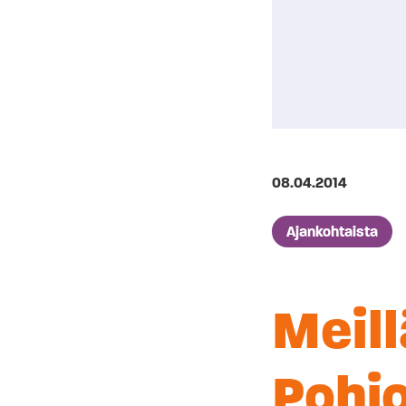
Julkaistu
08.04.2014
Artikkelien kategori
Ajankohtaista
Meill
Pohj