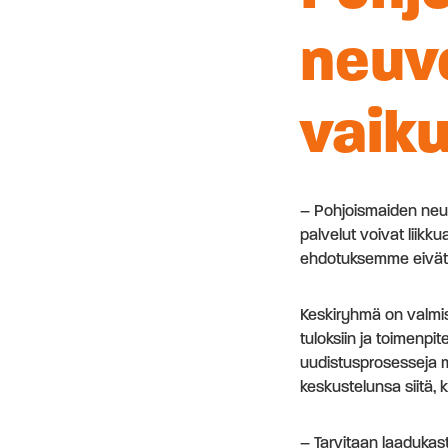
neuv
vaik
– Pohjoismaiden neuvo
palvelut voivat liikk
ehdotuksemme eivät 
Keskiryhmä on valmis
tuloksiin ja toimenpi
uudistusprosesseja 
keskustelunsa siitä,
– Tarvitaan laadukas