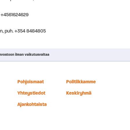
. +4561624629
on, puh. +354 8484805
euvostoon ilman vaikutusvaltaa
Pohjoismaat
Politiikkamme
Yhteystiedot
Keskiryhmä
Ajankohtaista