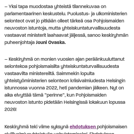
– Yksi tapa muodostaa yhteistä tilannekuvaa on
parlamentaarinen keskustelu. Puolustus- ja ulkoministerien
selonteot ovat jo pitkään olleet tärkeä osa Pohjoismaiden
neuvoston istuntoja, mutta yhteiskuntaturvallisuudesta
vastaavat ministerit laahaavat jäljessä, sanoo keskiryhmän
puheenjohtaja
Jouni Ovaska.
– Keskiryhmä on monien vuosien ajan peräänkuuluttanut
selontekoa pohjoismaisilta yhteiskuntaturvallisuudesta
vastaavilta ministereiltä. Saimmekin lopulta
yhteistyöministerien selonteon kriisivalmiudesta Helsingin
istunnossa vuonna 2022, heti pandemian jälkeen. Nyt on
aika elvyttää tämä ”perinne”, kun Pohjoismaiden
neuvoston istunto pidetään Helsingissä lokakuun lopussa
2026!
Keskiryhmä teki viime syksynä
ehdotuksen
pohjoismaisen