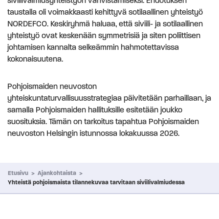
siviilivalmiusyhteistyön vahvistamiseksi. Ehdotuksen
taustalla oli voimakkaasti kehittyvä sotilaallinen yhteistyö
NORDEFCO. Keskiryhmä haluaa, että siviili- ja sotilaallinen
yhteistyö ovat keskenään symmetrisiä ja siten poliittisen
johtamisen kannalta selkeämmin hahmotettavissa
kokonaisuutena.
Pohjoismaiden neuvoston
yhteiskuntaturvallisuusstrategiaa päivitetään parhaillaan, ja
samalla Pohjoismaiden hallituksille esitetään joukko
suosituksia. Tämän on tarkoitus tapahtua Pohjoismaiden
neuvoston Helsingin istunnossa lokakuussa 2026.
Etusivu
>
Ajankohtaista
>
Yhteistä pohjoismaista tilannekuvaa tarvitaan siviilivalmiudessa