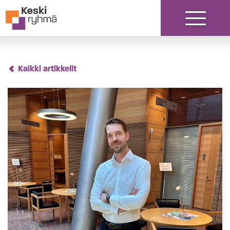
Siirry sisältöön
Kaikki artikkelit