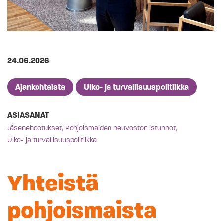
Julkaistu
24.06.2026
Artikkelien kategoriat
Ajankohtaista
Ulko- ja turvallisuuspolitiikka
ASIASANAT
,
,
Jäsenehdotukset
Pohjoismaiden neuvoston istunnot
Ulko- ja turvallisuuspolitiikka
Yhteistä
pohjoismaista