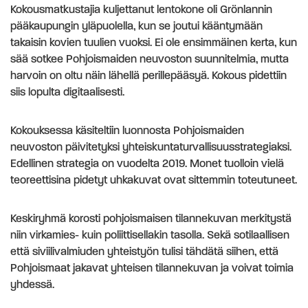
Kokousmatkustajia kuljettanut lentokone oli Grönlannin
pääkaupungin yläpuolella, kun se joutui kääntymään
takaisin kovien tuulien vuoksi. Ei ole ensimmäinen kerta, kun
sää sotkee Pohjoismaiden neuvoston suunnitelmia, mutta
harvoin on oltu näin lähellä perillepääsyä. Kokous pidettiin
siis lopulta digitaalisesti.
Kokouksessa käsiteltiin luonnosta Pohjoismaiden
neuvoston päivitetyksi yhteiskuntaturvallisuusstrategiaksi.
Edellinen strategia on vuodelta 2019. Monet tuolloin vielä
teoreettisina pidetyt uhkakuvat ovat sittemmin toteutuneet.
Keskiryhmä korosti pohjoismaisen tilannekuvan merkitystä
niin virkamies- kuin poliittisellakin tasolla. Sekä sotilaallisen
että siviilivalmiuden yhteistyön tulisi tähdätä siihen, että
Pohjoismaat jakavat yhteisen tilannekuvan ja voivat toimia
yhdessä.