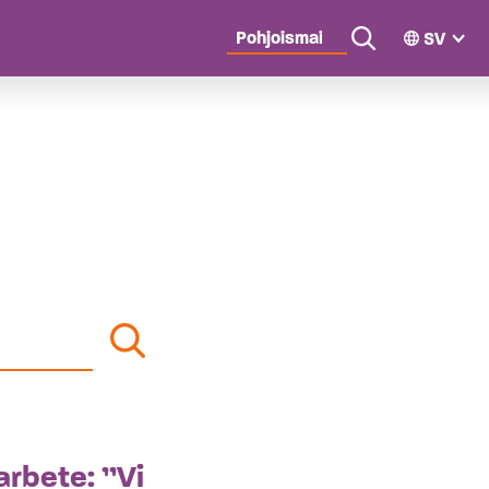
SV
n
Search
ismaiden
ston
Search
not
rbete: ”Vi