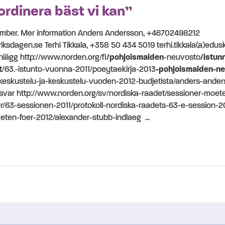
ordinera bäst vi kan”
vember. Mer information Anders Andersson, +46702498212
ksdagen.se Terhi Tikkala, +358 50 434 5019 terhi.tikkala(a)eduskun
lägg http://www.norden.org/fi
/pohjoismaiden
-neuvosto
/istun
t
/63.-istunto-vuonna-2011/poeytaekirja-2013
-pohjoismaiden-n
skeskustelu-ja-keskustelu-vuoden-2012-budjetista/anders-ander
s svar http://www.norden.org/sv/nordiska-raadet/sessioner-moet
r/63-sessionen-2011/protokoll-nordiska-raadets-63-e-session-20
ten-foer-2012/alexander-stubb-indlaeg ...