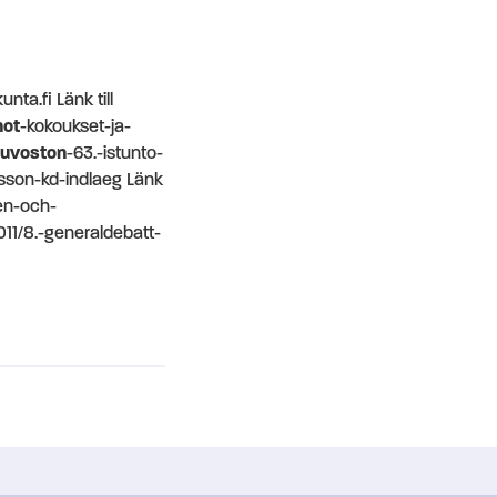
ta.fi Länk till
not
-kokoukset-ja-
euvoston
-63.-istunto-
sson-kd-indlaeg Länk
en-och-
11/8.-generaldebatt-