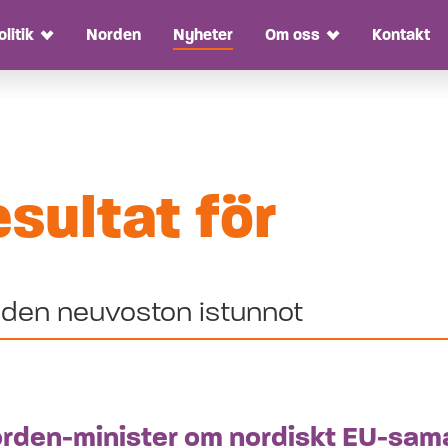
olitik
Norden
Nyheter
Om oss
Kontakt
Toggle Dropdown
Toggle Dropdow
Pohjo
sultat för
neuvo
istun
rden-minister om nordiskt EU-sama