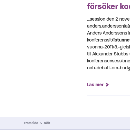
försöker ko
...session den 2 no
anders.andersson(a)ri
Anders Anderssons in
konferenssit
/istunno
vuonna-2011/8.-ylei
till Alexander Stubb
konferenser/sessione
och-debatt-om-budge
Läs mer
Framsida
>
Sök