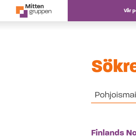
Vår p
Hoppa till innehåll
Sökre
Finlands No