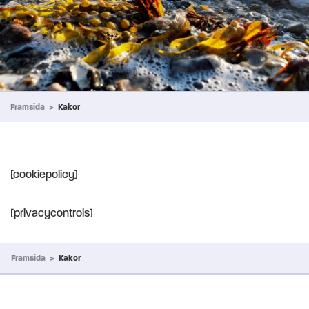
Framsida
>
Kakor
[cookiepolicy]
[privacycontrols]
Framsida
>
Kakor