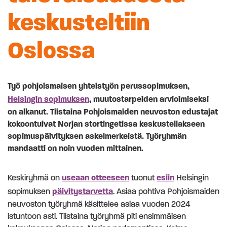
keskusteltiin
Oslossa
Työ pohjoismaisen yhteistyön perussopimuksen,
Helsingin sopimuksen
, muutostarpeiden arvioimiseksi
on alkanut. Tiistaina Pohjoismaiden neuvoston edustajat
kokoontuivat Norjan stortingetissa keskustellakseen
sopimuspäivityksen askelmerkeistä. Työryhmän
mandaatti on noin vuoden mittainen.
Keskiryhmä on
useaan otteeseen
tuonut
esiin
Helsingin
sopimuksen
päivitystarvetta
. Asiaa pohtiva Pohjoismaiden
neuvoston työryhmä käsittelee asiaa vuoden 2024
istuntoon asti. Tiistaina työryhmä piti ensimmäisen