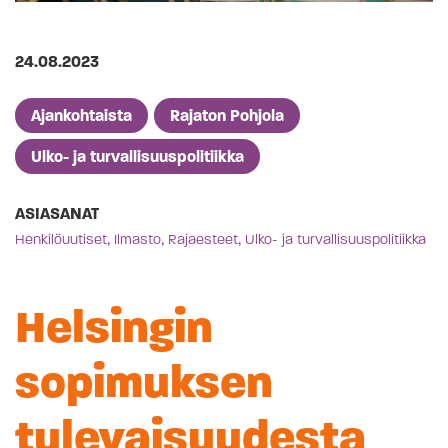
Julkaistu
24.08.2023
Artikkelien kategoriat
Ajankohtaista
Rajaton Pohjola
Ulko- ja turvallisuuspolitiikka
ASIASANAT
,
,
,
Henkilöuutiset
Ilmasto
Rajaesteet
Ulko- ja turvallisuuspolitiikka
Helsingin
sopimuksen
tulevaisuudesta