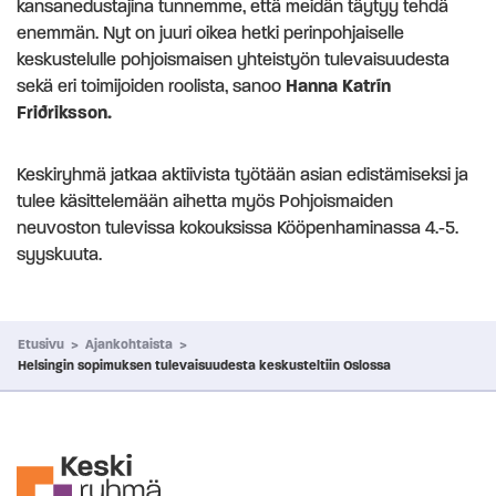
kansanedustajina tunnemme, että meidän täytyy tehdä
enemmän. Nyt on juuri oikea hetki perinpohjaiselle
keskustelulle pohjoismaisen yhteistyön tulevaisuudesta
sekä eri toimijoiden roolista, sanoo
Hanna Katrín
Friðriksson.
Keskiryhmä jatkaa aktiivista työtään asian edistämiseksi ja
tulee käsittelemään aihetta myös Pohjoismaiden
neuvoston tulevissa kokouksissa Kööpenhaminassa 4.-5.
syyskuuta.
Etusivu
>
Ajankohtaista
>
Helsingin sopimuksen tulevaisuudesta keskusteltiin Oslossa