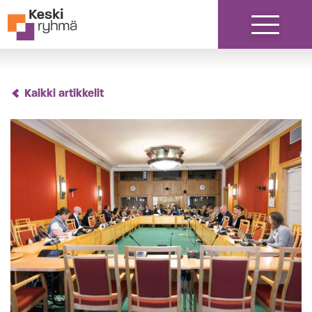
Siirry sisältöön
Kaikki artikkelit