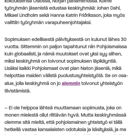
kokouksensa Oslossa, Norjan parlamentissa. Kolme
työryhmän jäsenistä edustaa keskiryhmää: Johan Dahl,
Mikael Lindholm sekä Hanna Katrín Friðriksson, joka myös
valittiin työryhmän varapuheenjohtajaksi.
Sopimuksen edellisestä päivityksestä on kulunut lähes 30
vuotta. Sittemmin on paljon tapahtunut niin Pohjoismaissa
kuin globaalisti, ja nämä muutokset ovat yksi syy siihen,
miksi keskiryhmä on toivonut sopimuksen läpikäyntiä.
Lisäksi kaikki Pohjoismaat ovat pian Naton jäseniä, mikä
helpottaa maiden välistä puolustusyhteistyötä. Se on osa-
alue, jolla keskiryhmä on jo
aiemmin
toivonut yhteistyön
tiivistämistä.
– Ei ole helppoa lähteä muuttamaan sopimusta, joka on
monen mielestä ollut riittävän hyvä. Mutta keskiryhmässä
olemme sitä mieltä, että pohjoismainen yhteistyö ei tällä
hetkellä vastaa kansalaisten odotuksia ja käsityksiä, ja me