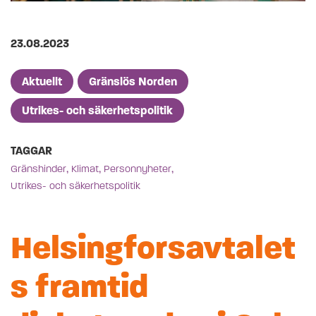
Publicerad på
23.08.2023
Artikelkategorier
Aktuellt
Gränslös Norden
Utrikes- och säkerhetspolitik
TAGGAR
,
,
,
Gränshinder
Klimat
Personnyheter
Utrikes- och säkerhetspolitik
Helsingforsavtalet
s framtid