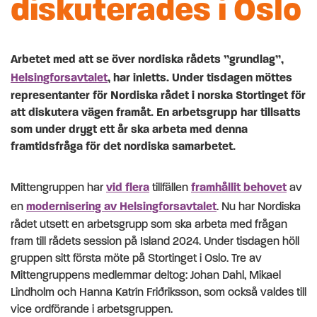
diskuterades i Oslo
Arbetet med att se över nordiska rådets ”grundlag”,
Helsingforsavtalet
, har inletts. Under tisdagen möttes
representanter för Nordiska rådet i norska Stortinget för
att diskutera vägen framåt. En arbetsgrupp har tillsatts
som under drygt ett år ska arbeta med denna
framtidsfråga för det nordiska samarbetet.
Mittengruppen har
vid flera
tillfällen
framhållit behovet
av
en
modernisering av Helsingforsavtalet
. Nu har Nordiska
rådet utsett en arbetsgrupp som ska arbeta med frågan
fram till rådets session på Island 2024. Under tisdagen höll
gruppen sitt första möte på Stortinget i Oslo. Tre av
Mittengruppens medlemmar deltog: Johan Dahl, Mikael
Lindholm och Hanna Katrín Friðriksson, som också valdes till
vice ordförande i arbetsgruppen.