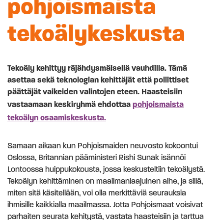
pohjoismaista
tekoälykeskusta
Tekoäly kehittyy räjähdysmäisellä vauhdilla. Tämä
asettaa sekä teknologian kehittäjät että poliittiset
päättäjät vaikeiden valintojen eteen. Haasteisiin
vastaamaan keskiryhmä ehdottaa
pohjoismaista
tekoälyn osaamiskeskusta.
Samaan aikaan kun Pohjoismaiden neuvosto kokoontui
Oslossa, Britannian pääministeri Rishi Sunak isännöi
Lontoossa huippukokousta, jossa keskusteltiin tekoälystä.
Tekoälyn kehittäminen on maailmanlaajuinen aihe, ja sillä,
miten sitä käsitellään, voi olla merkittäviä seurauksia
ihmisille kaikkialla maailmassa. Jotta Pohjoismaat voisivat
parhaiten seurata kehitystä, vastata haasteisiin ja tarttua