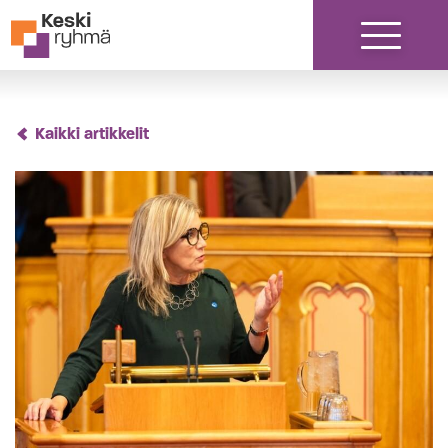
Siirry sisältöön
Kaikki artikkelit