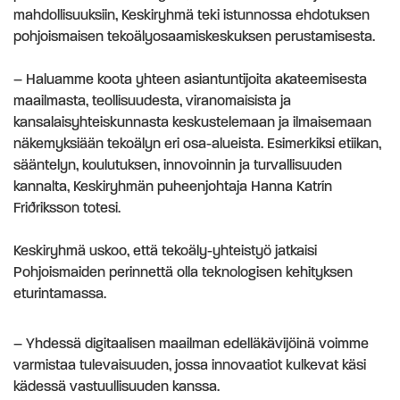
mahdollisuuksiin, Keskiryhmä teki istunnossa ehdotuksen
pohjoismaisen tekoälyosaamiskeskuksen perustamisesta.
– Haluamme koota yhteen asiantuntijoita akateemisesta
maailmasta, teollisuudesta, viranomaisista ja
kansalaisyhteiskunnasta keskustelemaan ja ilmaisemaan
näkemyksiään tekoälyn eri osa-alueista. Esimerkiksi etiikan,
sääntelyn, koulutuksen, innovoinnin ja turvallisuuden
kannalta, Keskiryhmän puheenjohtaja Hanna Katrín
Friðriksson totesi.
Keskiryhmä uskoo, että tekoäly-yhteistyö jatkaisi
Pohjoismaiden perinnettä olla teknologisen kehityksen
eturintamassa.
– Yhdessä digitaalisen maailman edelläkävijöinä voimme
varmistaa tulevaisuuden, jossa innovaatiot kulkevat käsi
kädessä vastuullisuuden kanssa.