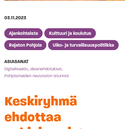
Julkaistu
03.11.2023
Artikkelien kategoriat
Ajankohtaista
Kulttuuri ja koulutus
Rajaton Pohjola
Ulko- ja turvallisuuspolitiikka
ASIASANAT
,
,
Digitalisaatio
Jäsenehdotukset
Pohjoismaiden neuvoston istunnot
Keskiryhmä
ehdottaa