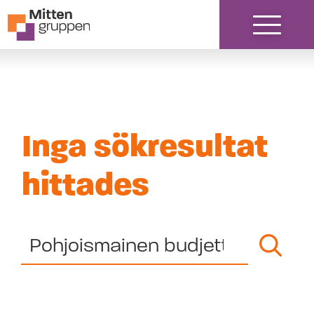
Hoppa till innehåll
Inga sökresultat
hittades
Search