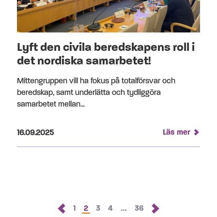
Lyft den civila beredskapens roll i
det nordiska samarbetet!
Mittengruppen vill ha fokus på totalförsvar och
beredskap, samt underlätta och tydliggöra
samarbetet mellan...
Publicerad på:
Läs mer
16.09.2025
Sida
Sida
Sida
Sida
Sida
1
2
3
4
…
36