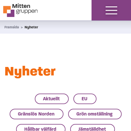
Hoppa till innehåll
Framsida
>
Nyheter
Nyheter
Aktuellt
EU
Gränslös Norden
Grön omställning
Hållbar välfärd
Jämställdhet