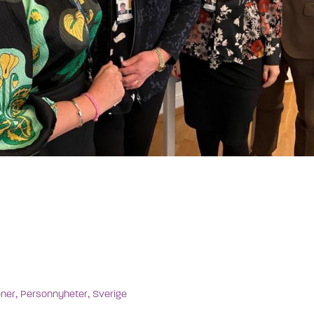
,
,
oner
Personnyheter
Sverige