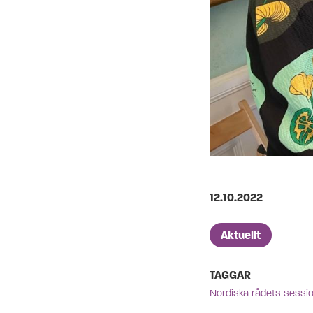
Publicerad på
12.10.2022
Artikelkategorier
Aktuellt
TAGGAR
Nordiska rådets sessi