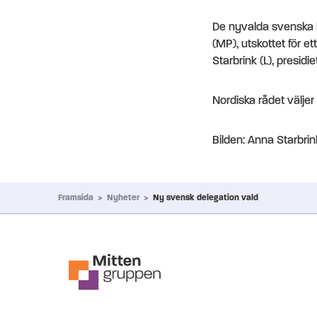
De nyvalda svenska l
(MP), utskottet för e
Starbrink (L), presidiet
Nordiska rådet väljer
Bilden: Anna Starbri
Framsida
>
Nyheter
>
Ny svensk delegation vald