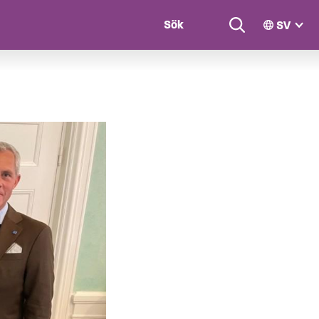
SV
n
Search