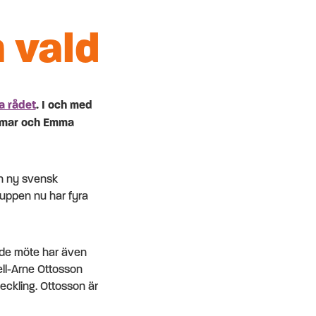
 vald
ka rådet
. I och med
remar och Emma
en ny svensk
ruppen nu har fyra
nde möte har även
ell-Arne Ottosson
tveckling. Ottosson är