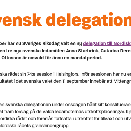
ensk delegation
mber har nu Sveriges Riksdag valt en ny
delegation till Nordis
en tre nya svenska ledamöter: Anna Starbrink, Catarina De
ne Ottosson är omvald för ännu en mandatperiod.
ska rådet sin 74:e session i Helsingfors. Inför sessionen har nu 
ultatet i det svenska valet den 11 september innebär att Mitteng
n svenska delegationen under onsdagen hållit sitt konstituera
t fram förslag på de valda ledamöternas utskottsplaceringar. Kj
Nordiska rådet och föreslås fortsätta i utskottet för tillväxt och u
Nordiska rådets gränshindergrupp.