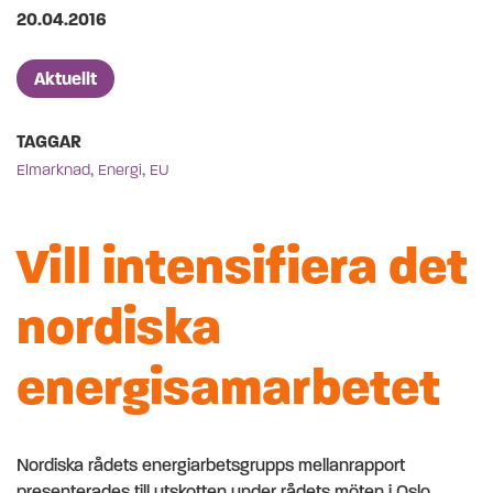
Publicerad på
20.04.2016
Artikelkategorier
Aktuellt
TAGGAR
,
,
Elmarknad
Energi
EU
Vill intensifiera det
nordiska
energisamarbetet
Nordiska rådets energiarbetsgrupps mellanrapport
presenterades till utskotten under rådets möten i Oslo