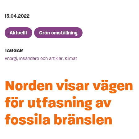
Publicerad på
13.04.2022
Artikelkategorier
Aktuellt
Grön omställning
TAGGAR
,
,
Energi
Insändare och artiklar
Klimat
Norden visar vägen
för utfasning av
fossila bränslen