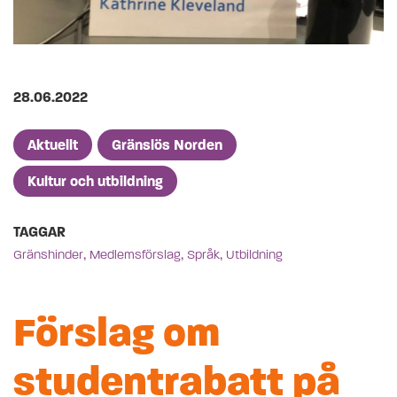
Publicerad på
28.06.2022
Artikelkategorier
Aktuellt
Gränslös Norden
Kultur och utbildning
TAGGAR
,
,
,
Gränshinder
Medlemsförslag
Språk
Utbildning
Förslag om
studentrabatt på