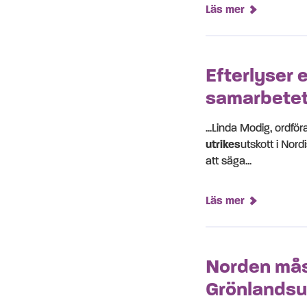
Läs mer
Efterlyser 
samarbetet
...Linda Modig, ordfö
utrikes
utskott i Nord
att säga...
Läs mer
Norden mås
Grönlandsu