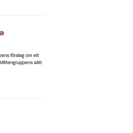
ka
pens förslag om ett
 Mittengruppens sätt