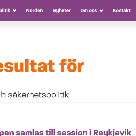
olitik
Norden
Nyheter
Om oss
Kontakt
Toggle Dropdown
Toggle Dropdow
Utrike
sultat för
och
säker
en samlas till session i Reykjavik