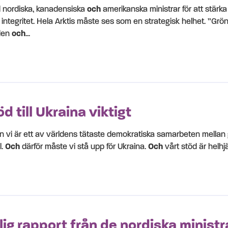
 nordiska, kanadensiska
och
amerikanska ministrar för att stärk
a integritet. Hela Arktis måste ses som en strategisk helhet. ”Grön
rden
och
...
 till Ukraina viktigt
Men vi är ett av världens tätaste demokratiska samarbeten mellan
l.
Och
därför måste vi stå upp för Ukraina.
Och
vårt stöd är helhjär
rlig rapport från de nordiska minist