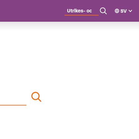
SV
n
Search
s-
Search
hetspolitik