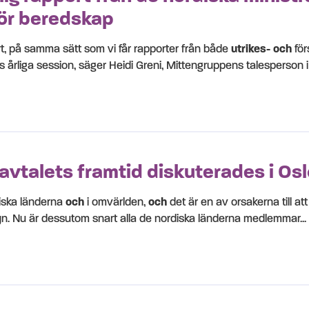
för beredskap
pport, på samma sätt som vi får rapporter från både
utrikes- och
för
 årliga session, säger Heidi Greni, Mittengruppens talesperson i 
avtalets framtid diskuterades i Osl
diska länderna
och
i omvärlden,
och
det är en av orsakerna till a
yn. Nu är dessutom snart alla de nordiska länderna medlemmar...