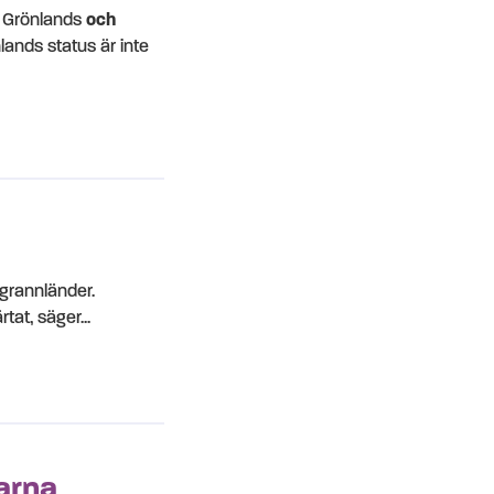
a Grönlands
och
lands status är inte
 grannländer.
tat, säger...
rarna