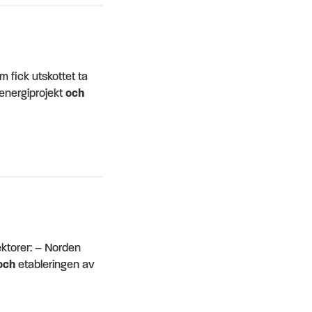
 fick utskottet ta
energiprojekt
och
ektorer: – Norden
och
etableringen av