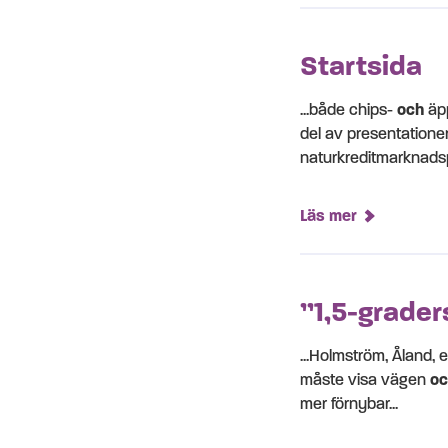
Startsida
...både chips-
och
äp
del av presentatione
naturkreditmarknadspro
Läs mer
”1,5-grader
...Holmström, Åland, e
måste visa vägen
oc
mer förnybar...