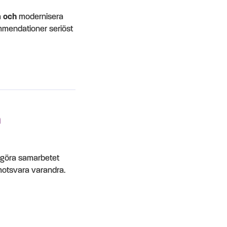
a
och
modernisera
ommendationer seriöst
a
ggöra samarbetet
 motsvara varandra.