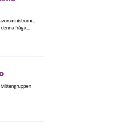
svarsministrarna,
denna fråga....
o
tt Mittengruppen