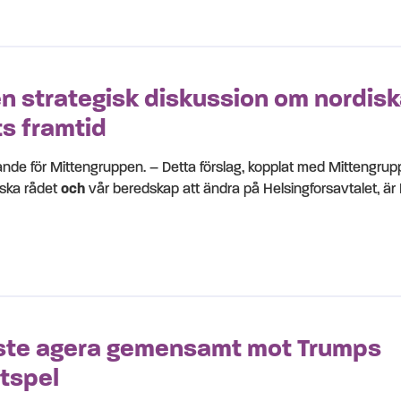
en strategisk diskussion om nordis
s framtid
rande för Mittengruppen. – Detta förslag, kopplat med Mittengrup
iska rådet
och
vår beredskap att ändra på Helsingforsavtalet, är
te agera gemensamt mot Trumps
tspel