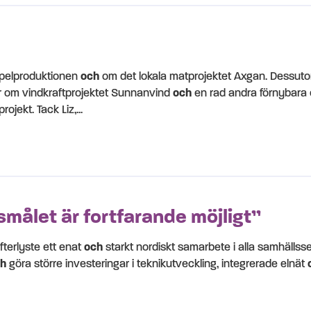
pelproduktionen
och
om det lokala matprojektet Axgan. Dessutom
r om vindkraftprojektet Sunnanvind
och
en rad andra förnybara 
jekt. Tack Liz,...
smålet är fortfarande möjligt”
fterlyste ett enat
och
starkt nordiskt samarbete i alla samhällss
h
göra större investeringar i teknikutveckling, integrerade elnät